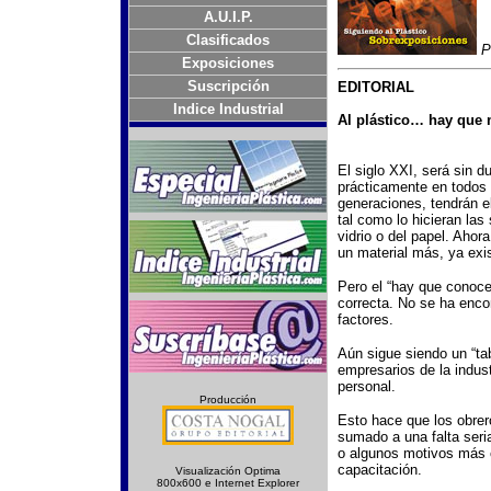
A.U.I.P.
Clasificados
P
Exposiciones
Suscripción
EDITORIAL
Indice Industrial
Al plástico… hay que 
El siglo XXI, será sin d
prácticamente en todos l
generaciones, tendrán el
tal como lo hicieran las
vidrio o del papel. Ahor
un material más, ya exi
Pero el “hay que conoce
correcta. No se ha enc
factores.
Aún sigue siendo un “tab
empresarios de la indust
personal.
Producción
Esto hace que los obrer
sumado a una falta seri
o algunos motivos más c
capacitación.
Visualización Optima
800x600 e Internet Explorer