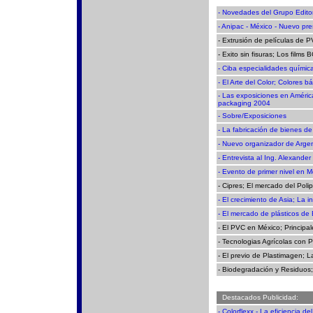
- Novedades del Grupo Editor
- Anipac - México - Nuevo pr
- Extrusión de películas de 
- Exito sin fisuras; Los fil
- Ciba especialidades químic
- El Arte del Color; Colores b
- Las exposiciones en América
packaging 2004
- Sobre/Exposiciones
- La fabricación de bienes de
- Nuevo organizador de Arge
- Entrevista al Ing. Alexande
- Evento de primer nivel en
- Cipres; El mercado del Poli
- El crecimiento de Asia; La 
- El mercado de plásticos de
- El PVC en México; Principa
- Tecnologias Agrícolas con 
- El previo de Plastimagen; L
- Biodegradación y Residuos;
-
Destacados Publicidad:
- Colorflexx - La eficiencia de