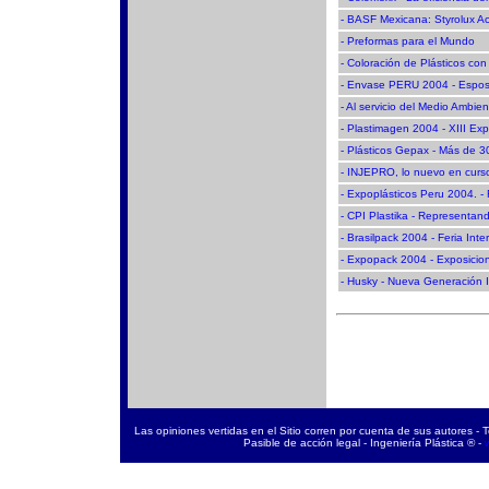
- BASF Mexicana: Styrolux Ac
- Preformas para el Mundo
- Coloración de Plásticos con 
- Envase PERU 2004 - Esposic
- Al servicio del Medio Ambie
- Plastimagen 2004 - XIII Expo
- Plásticos Gepax - Más de 
- INJEPRO, lo nuevo en curs
- Expoplásticos Peru 2004. - F
- CPI Plastika - Representan
- Brasilpack 2004 - Feria Int
- Expopack 2004 - Exposicion
- Husky - Nueva Generación 
Las opiniones vertidas en el Sitio corren por cuenta de sus autores - 
Pasible de acción legal - Ingeniería Plástica ® -