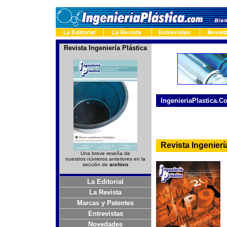
Revista Ingeniería Plástica
-
IngenieriaPlastica.C
-
Revista Ingeniería
Una breve reseña de
nuestros números anteriores en la
sección de
archivo
La Editorial
La Revista
Marcas y Patentes
Entrevistas
Novedades