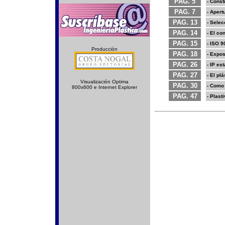
PAG. 5
- Const
PAG. 7
- Aper
PAG. 13
- Selec
PAG. 14
- El co
PAG. 15
- ISO 9
Producción
PAG. 18
- Expos
PAG. 26
- IP es
PAG. 27
- El pl
Visualización Optima
PAG. 30
- Como 
800x600 e Internet Explorer
PAG. 47
- Plast