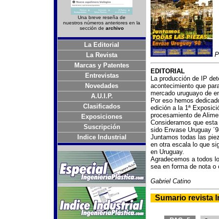
Una breve reseña de
nuestros números anteriores en la
sección de
archivo
La Editorial
P
La Revista
Marcas y Patentes
EDITORIAL
Entrevistas
La producción de IP det
Novedades
acontecimiento que para
mercado uruguayo de e
A.U.I.P.
Por eso hemos dedicado 
Clasificados
edición a la 1ª Exposici
procesamiento de Alime
Exposiciones
Consideramos que esta e
Suscripción
sido Envase Uruguay ´9
Indice Industrial
Juntamos todas las piez
en otra escala lo que si
en Uruguay.
Agradecemos a todos los
sea en forma de nota o c
Gabriel Catino
-
Sumario revista I