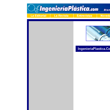
-
IngenieriaPlastica.C