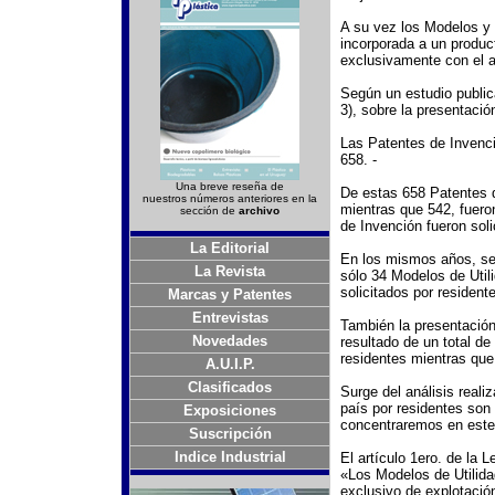
A su vez los Modelos y 
incorporada a un producto
exclusivamente con el a
Según un estudio publ
3), sobre la presentació
Las Patentes de Invenció
658. -
Una breve reseña de
De estas 658 Patentes d
nuestros números anteriores en la
mientras que 542, fueron
sección de
archivo
de Invención fueron soli
La Editorial
En los mismos años, se 
La Revista
sólo 34 Modelos de Utili
solicitados por resident
Marcas y Patentes
Entrevistas
También la presentación
Novedades
resultado de un total de
residentes mientras que 
A.U.I.P.
Clasificados
Surge del análisis reali
país por residentes son 
Exposiciones
concentraremos en est
Suscripción
Indice Industrial
El artículo 1ero. de la 
«Los Modelos de Utilida
exclusivo de explotació