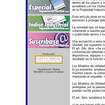
dentro de los plazos y e
acreditará con los títul
de la Propiedad Industri
Este artículo pone en e
elemento a proteger debe
La novedad que se requi
solamente a nuestro paí
o publicitado dentro o fu
Una excepción a esta re
Utilidad, por supuesto c
El art. 2do. dice: «Se c
conformación obtenida o 
Producción
dispositivos, equipos o 
resultado en la función
Los Modelos de Utilidad
lo ya existente, amplia
Visualización Optima
800x600 e Internet Explorer
muchos casos, la comod
mejorando el respaldo; 
Los Modelos de Utilidad
protegidas por la patent
puedan recibir protecció
El art. 3ero. establece 
«Los que hayan sido moti