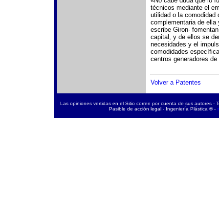
«No cabe duda que lo fu
técnicos mediante el em
utilidad o la comodidad
complementaria de ella 
escribe Giron- fomentan
capital, y de ellos se 
necesidades y el impul
comodidades específicas
centros generadores de s
Volver a Patentes
Las opiniones vertidas en el Sitio corren por cuenta de sus autores - 
Pasible de acción legal - Ingeniería Plástica ® -