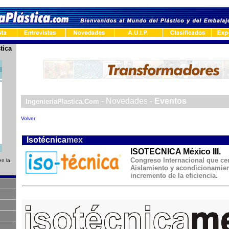
tica
-
- Novedades -
Eventos
IngenieriaPlastica.Com
Volver
-
Isotécnica
mex
ISOTECNICA México III.
Congreso Internacional que cen
en la
Aislamiento y acondicionamien
incremento de la eficiencia.