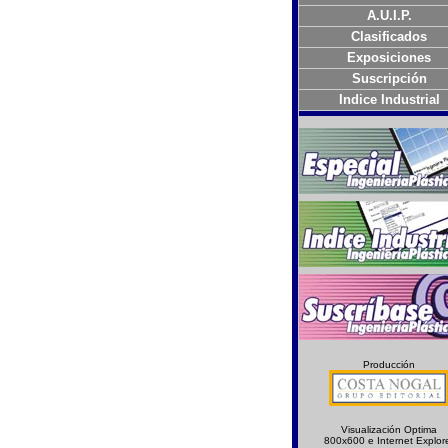
A.U.I.P.
Clasificados
Exposiciones
Suscripción
Indice Industrial
Producción
Visualización Optima
800x600 e Internet Explor