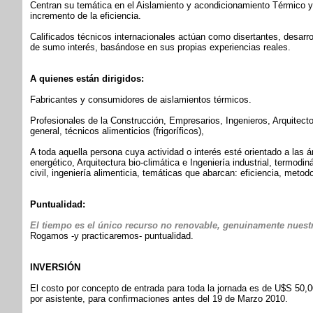
Centran su temática en el Aislamiento y acondicionamiento Térmico y
incremento de la eficiencia.
Calificados técnicos internacionales actúan como disertantes, desarr
de sumo interés, basándose en sus propias experiencias reales.
A quienes están dirigidos:
Fabricantes y consumidores de aislamientos térmicos.
Profesionales de la Construcción, Empresarios, Ingenieros, Arquitecto
general, técnicos alimenticios (frigoríficos),
A toda aquella persona cuya actividad o interés esté orientado a las á
energético, Arquitectura bio-climática e Ingeniería industrial, termodin
civil, ingeniería alimenticia, temáticas que abarcan: eficiencia, metodo
Puntualidad:
El tiempo es el único recurso no renovable, genuinamente nuest
Rogamos -y practicaremos- puntualidad.
INVERSIÓN
El costo por concepto de entrada para toda la jornada es de U$S 50
por asistente, para confirmaciones antes del 19 de Marzo 2010.