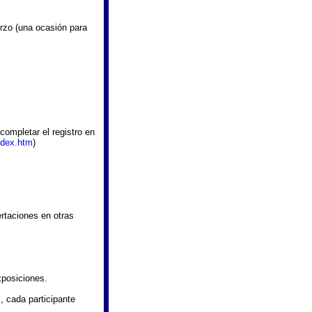
erzo (una ocasión para
completar el registro en
ndex.htm
)
ertaciones en otras
xposiciones.
s, cada participante