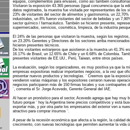
equipos, complementos para envases, como así también consultoría
Visitaron la exposición 43.365 personas (igual concurrencia que la edi
datos registrados, la muestra fue visitada por representantes de los s
23% de visitantes del sector de alimentos y gastronomía, un 22,70%
industriales, un 8% fueron visitantes del sector de bebidas y un 7,90
sector químico / farmacéutico. También se hicieron presente, represe
supermercados, servicios, cosmética, limpieza, de la industria pesque
El 24% de las personas que visitaron la muestra, según los registros
un 23.20% Gerentes y Directores de los sectores arriba mencionado
hicieron presentes técnicos.
De los visitantes extranjeros que asistieron a la muestra un 41.3% e
16.17% de Brasil, un 12.65% de Chile y un 6.68% de Colombia. Tamb
presentes visitantes de EE.UU., Perú, Taiwan, entre otros países.
La evaluación, según los organizadores, es muy positiva ya que la m
empresas expositoras realizar importantes negocios, a la vez que ofic
presentar nuevos productos y tecnologías. ¨ Creemos que la exposició
vendieron varias máquinas y los expositores cerraron nuevas operaci
negocios participaron más de 150 firmas locales y sus contrapartes d
¨, comenta el Sr. Jorge Acevedo, Gerente General del IAE.
Al hacer un pronóstico para el sector, Acevedo agrega que hay muy 
futuro porque ¨ hoy la Argentina tiene precios competitivos y está bu
exportar más, y por otra parte los empresarios del exterior ven a nues
atractivo para comprar insumos ¨.
A pesar de la recesión económica que afecta a la región, la calidad 
crecimiento, con nuevas tecnologías que permiten aumentar la vida út
er