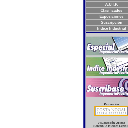
A.U.I.P.
Clasificados
Exposiciones
Suscripción
Indice Industrial
Producción
Visualización Optima
800x600 e Internet Explor