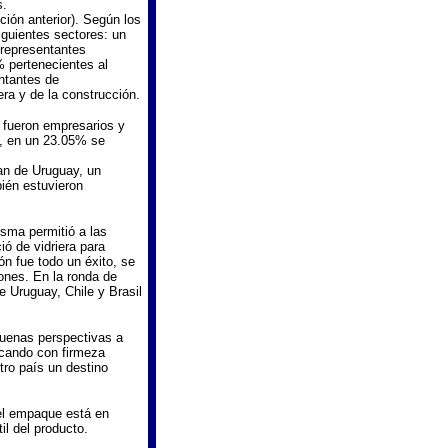
s.
ción anterior). Según los
iguientes sectores: un
 representantes
% pertenecientes al
ntantes de
ra y de la construcción.
, fueron empresarios y
s, en un 23.05% se
ran de Uruguay, un
ién estuvieron
isma permitió a las
ió de vidriera para
n fue todo un éxito, se
ones. En la ronda de
e Uruguay, Chile y Brasil
buenas perspectivas a
scando con firmeza
tro país un destino
del empaque está en
il del producto.