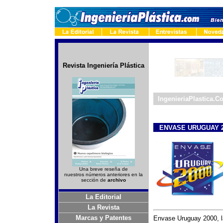
Revista Ingeniería Plástica
-
IngenieriaPlastica.C
_
ENVASE URUGUAY 2
Una breve reseña de
nuestros números anteriores en la
sección de
archivo
La Editorial
La Revista
Marcas y Patentes
Envase Uruguay 2000, l