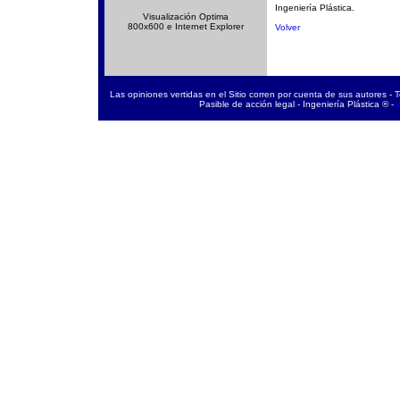
Ingeniería Plástica.
Visualización Optima
800x600 e Internet Explorer
Volver
Las opiniones vertidas en el Sitio corren por cuenta de sus autores - 
Pasible de acción legal - Ingeniería Plástica ® -