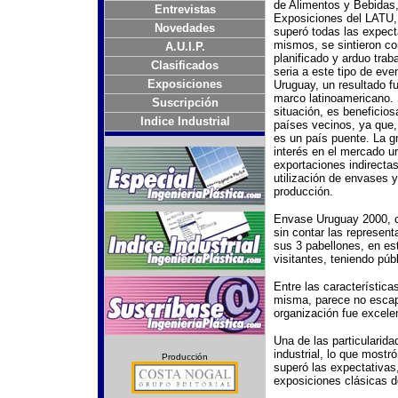
de Alimentos y Bebidas, 
Entrevistas
Exposiciones del LATU, 
Novedades
superó todas las expect
mismos, se sintieron co
A.U.I.P.
planificado y arduo trab
Clasificados
seria a este tipo de eve
Exposiciones
Uruguay, un resultado f
marco latinoamericano.
Suscripción
situación, es beneficios
Indice Industrial
países vecinos, ya que,
es un país puente. La gr
interés en el mercado u
exportaciones indirectas
utilización de envases
producción.
Envase Uruguay 2000, co
sin contar las represen
sus 3 pabellones, en es
visitantes, teniendo púb
Entre las característica
misma, parece no escapa
organización fue excelen
Una de las particularid
industrial, lo que most
Producción
superó las expectativas,
exposiciones clásicas d