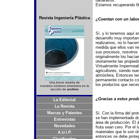
bananeros.
Estamos recuperando 60
Revista Ingeniería Plástica
¿Cuentan con un labor
Sí, y lo tenemos aquí 
desarrollo muy importan
realizamos, no lo hacem
medida que ellos van n
sus procesos, nosotros
originalmente los hacía
otoriamente las propied
Virtualmente Impermeabl
agricultores, siendo nue
atmósfera. Entonces te
permanente contacto con
Una breve reseña de
los productos que neces
nuestros números anteriores en la
sección de
archivo
¿Gracias a estos prod
La Editorial
La Revista
Marcas y Patentes
Sí. Con la firma del pro
se han implementado dos
Entrevistas
área de producción. El á
Novedades
fruta sean cero. Por el 
materiales que le son ú
A.U.I.P.
entonces se debe proteg
Clasificados