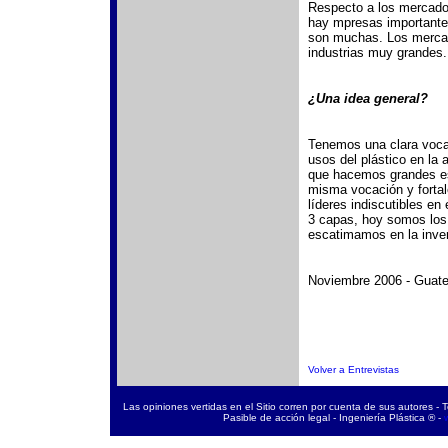
Respecto a los mercados
hay mpresas importante
son muchas. Los merca
industrias muy grandes.
¿Una idea general?
Tenemos una clara voca
usos del plástico en la
que hacemos grandes esf
misma vocación y fortal
líderes indiscutibles en
3 capas, hoy somos los 
escatimamos en la inver
Noviembre 2006 - Guat
Volver a Entrevistas
Las opiniones vertidas en el Sitio corren por cuenta de sus autores - 
Pasible de acción legal - Ingeniería Plástica ® -