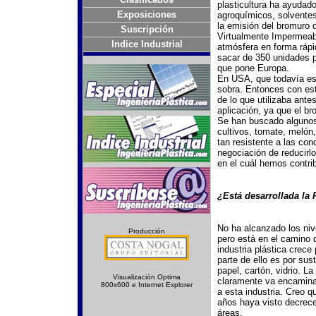
plasticultura ha ayudad
Exposiciones
agroquímicos, solventes
la emisión del bromuro 
Suscripción
Virtualmente Impermeabl
Indice Industrial
atmósfera en forma rápi
sacar de 350 unidades po
que pone Europa.
En USA, que todavía es 
sobra. Entonces con esta
de lo que utilizaba ant
aplicación, ya que el b
Se han buscado algunos 
cultivos, tomate, melón
tan resistente a las con
negociación de reducirl
en el cuál hemos contri
¿Está desarrollada la 
No ha alcanzado los niv
Producción
pero está en el camino d
industria plástica crece
parte de ello es por su
papel, cartón, vidrio. L
Visualización Optima
claramente va encaminad
800x600 e Internet Explorer
a esta industria. Creo q
años haya visto decrece
áreas.